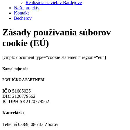
Realizácia stavieb v Bardejove
Naše projekty
Kontakt
Becherov
Zásady používania súborov
cookie (EÚ)
[cmplz-document type=“cookie-statement“ region=“eu“]
Kontaktujte nás
PAVLIČKO
A PARTNERI
IČO
51685035
DIČ
2120779562
IČ DPH
SK2120779562
Kancelária
Tehelná 638/9, 086 33 Zborov