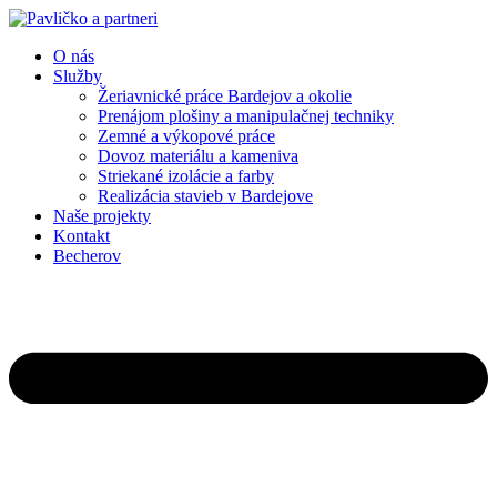
Preskočiť
na
O nás
obsah
Služby
Žeriavnické práce Bardejov a okolie
Prenájom plošiny a manipulačnej techniky
Zemné a výkopové práce
Dovoz materiálu a kameniva
Striekané izolácie a farby
Realizácia stavieb v Bardejove
Naše projekty
Kontakt
Becherov